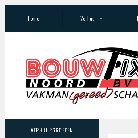
Home
Verhuur
Weg en waterbouw
Ger
Meet apparatuur
Bed
Hijs- en transportmiddelen
Rep
Metaal- en houtbewerking
Beton- en steenbewerking
VERHUURGROEPEN
Pompen en slangen