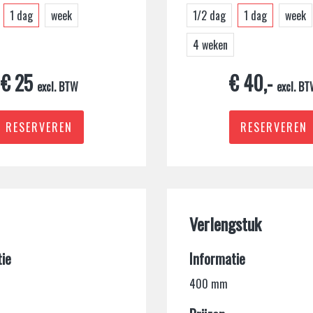
1 dag
week
1/2 dag
1 dag
week
4 weken
€ 25
€ 40,-
excl. BTW
excl. B
RESERVEREN
RESERVEREN
Verlengstuk
ie
Informatie
400 mm