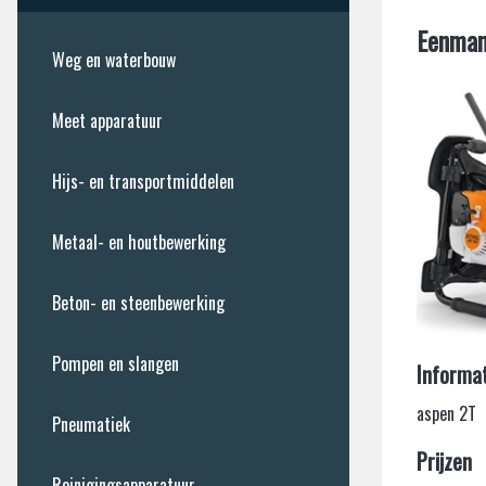
Eenman
Pneumatiek
Weg en waterbouw
Reinigingsapparatuur
Meet apparatuur
Klim- en steigermaterieel
Hijs- en transportmiddelen
Aggregaten, Lampen, Verlengk
Metaal- en houtbewerking
Loodgieters gereedschap
Beton- en steenbewerking
Hoveniers gereedschap
Pompen en slangen
Informat
Toiletten en schaftketen
aspen 2T
Pneumatiek
Prijzen
Diamant gereedschap
Reinigingsapparatuur