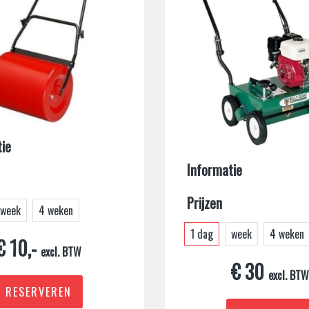
ie
Informatie
Prijzen
week
4 weken
1 dag
week
4 weken
€ 10,-
excl. BTW
€ 30
excl. BT
RESERVEREN