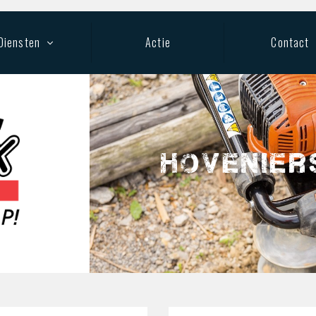
Diensten
Actie
Contact
eedschap keuren
rijfskleding
hovenier
aratie