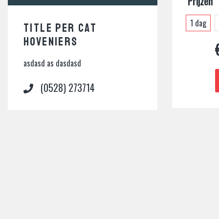
Prijzen
1 dag
TITLE PER CAT
HOVENIERS
asdasd as dasdasd
(0528) 273714