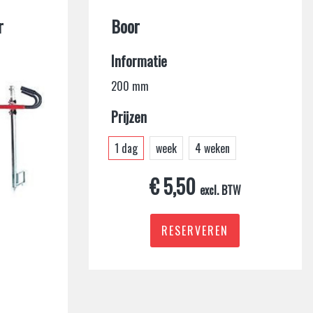
r
Boor
Informatie
200 mm
Prijzen
1 dag
week
4 weken
€ 5,50
excl. BTW
RESERVEREN