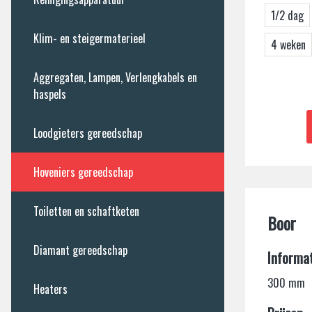
1/2 dag
Heaters
Klim- en steigermaterieel
4 weken
Aggregaten, Lampen, Verlengkabels en
haspels
Loodgieters gereedschap
Hoveniers gereedschap
Toiletten en schaftketen
Boor
Diamant gereedschap
Informat
300 mm
Heaters