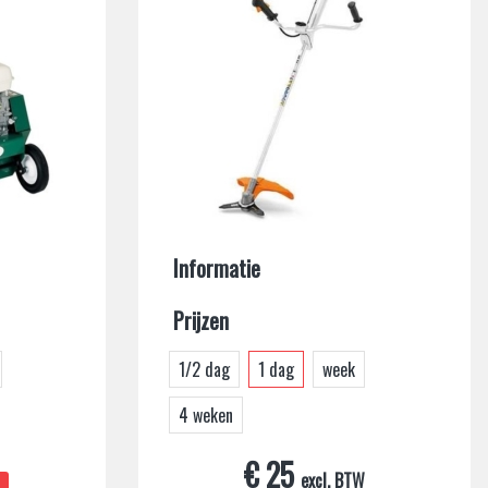
Informatie
Prijzen
1/2 dag
1 dag
week
4 weken
W
€ 25
excl. BTW