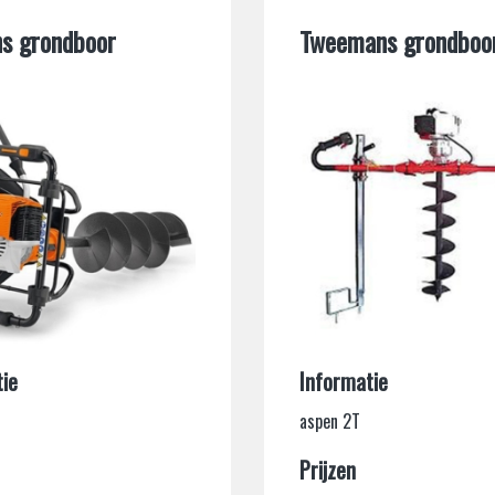
s grondboor
Tweemans grondboo
abels en haspels
ie
Informatie
aspen 2T
Prijzen