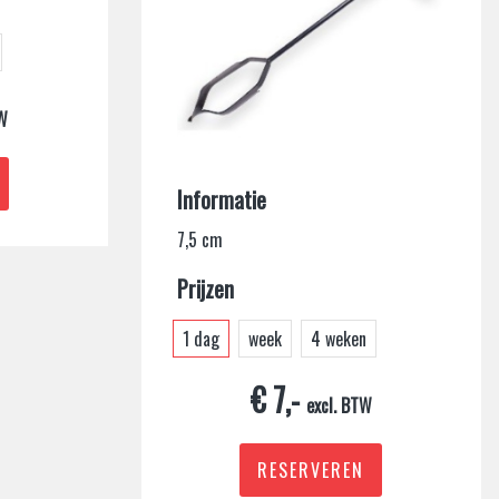
TW
Informatie
7,5 cm
Prijzen
1 dag
week
4 weken
€ 7,-
excl. BTW
RESERVEREN