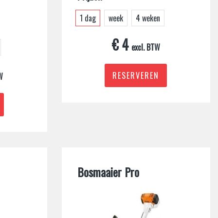
1 dag
week
4 weken
€ 4
excl. BTW
RESERVEREN
W
Bosmaaier Pro