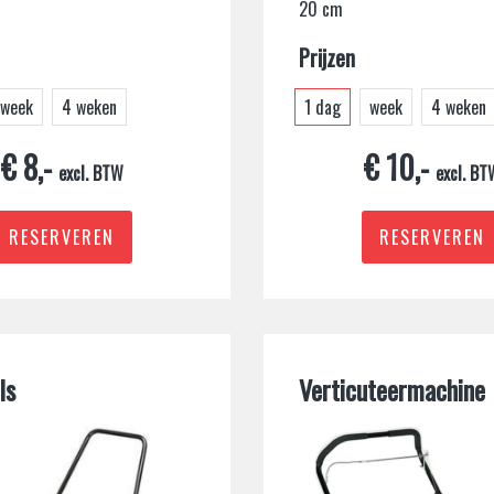
20 cm
Prijzen
week
4 weken
1 dag
week
4 weken
€ 8,-
€ 10,-
excl. BTW
excl. BT
RESERVEREN
RESERVEREN
ls
Verticuteermachine